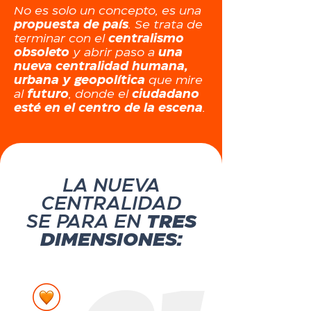
No es solo un concepto, es una
propuesta de país
. Se trata de
terminar con el
centralismo
obsoleto
y abrir paso a
una
nueva centralidad humana,
urbana y geopolítica
que mire
al
futuro
, donde el
ciudadano
esté en el centro de la escena
.
LA NUEVA
CENTRALIDAD
SE PARA EN
TRES
DIMENSIONES: