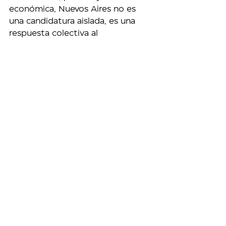
económica, Nuevos Aires no es 
una candidatura aislada, es una 
respuesta colectiva al 
agotamiento del centralismo y al 
desprecio por las capacidades del 
interior. Una propuesta concreta 
de transformación y planificación, 
nacida de los que viven, trabajan y 
producen en la provincia, con la 
firme convicción de que el 
desarrollo argentino comienza por 
Buenos Aires, pero no termina en 
el AMBA”, explicaron sus 
impulsores y agregaron que 
“mucho más que una lista, Nuevos 
Aires es una decisión y una 
convocatoria a transformar la 
Provincia con inteligencia, con 